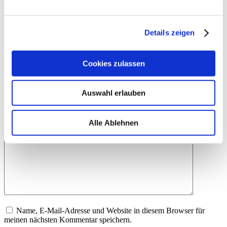
Schlagwörter:
Dataops
Schreibe einen Kommentar
Details zeigen
Deine E-Mail-Adresse wird nicht veröffentlicht.
Erforderliche
Felder sind mit
*
markiert
Cookies zulassen
Name
*
E-Mail-Adresse
*
Auswahl erlauben
Website
Alle Ablehnen
Kommentar
*
Name, E-Mail-Adresse und Website in diesem Browser für
meinen nächsten Kommentar speichern.